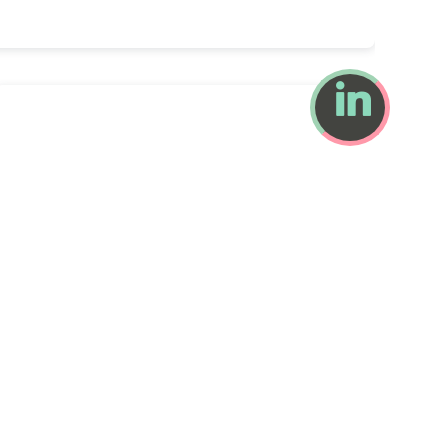
80 x 1280 px)
par Alexis Lebron
