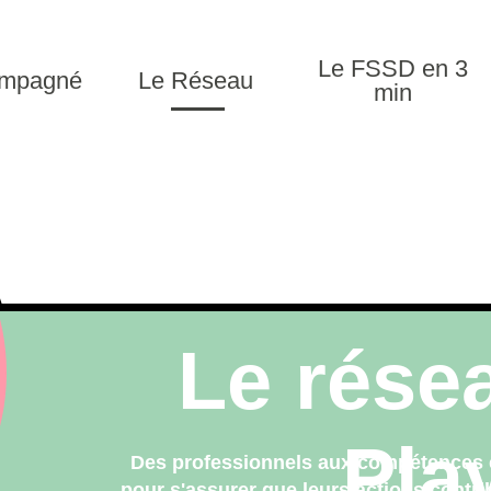
Le FSSD en 3
ompagné
Le Réseau
min
Le rése
Pla
Des professionnels aux compétences et
pour s'assurer que leurs actions contrib