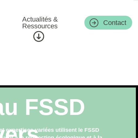
Actualités &
Contact
Ressources
au FSSD
yers
 expertises variées utilisent le FSSD
uent à la redirection écologique et à la