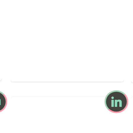
Pierre GERARD
par Caroline Gervais

