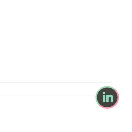
Céline SEINCE
par Caroline Gervais
