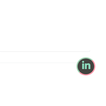
Olivier PERRIN
par Caroline Gervais
