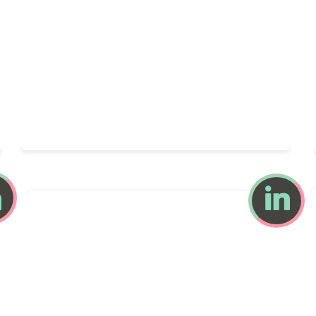
Camilla GOMEZ
par Caroline Gervais

