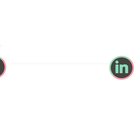
Sébastien BELLET
par Caroline Gervais
