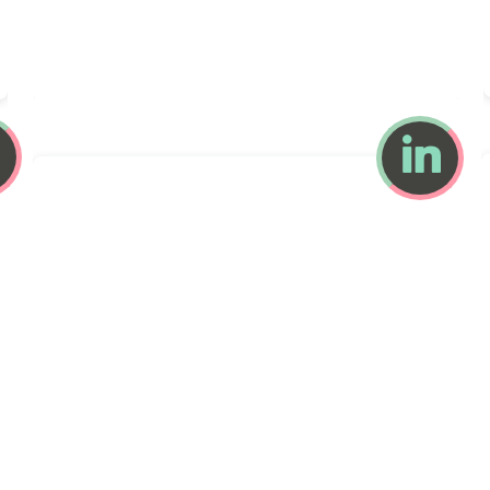
Anne NOEL-BARON
par Caroline

Gervais