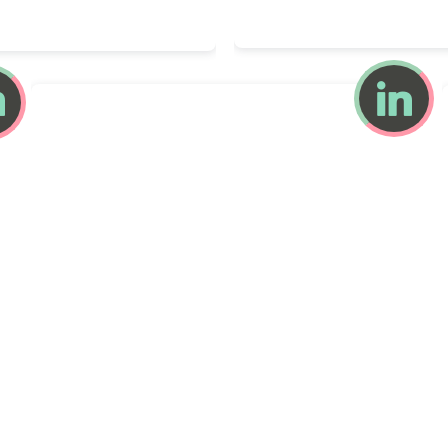
Caroline GERVAIS (10
(1080 x 1280 px)
par

