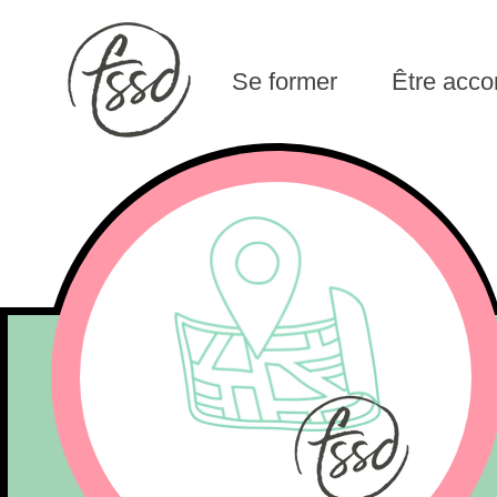
Se former
Être acc