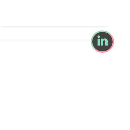
Lionel JARMASSON
par Caroline

Gervais