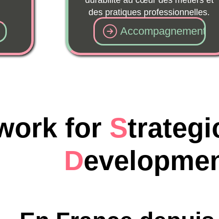
durabilité au cœur des métiers et
des pratiques professionnelles.
Accompagnement
k for
S
trategic
S
D
evelopment