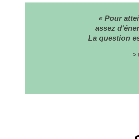
« Pour atteindre l
assez d'énergie, as
La question est de s
> Karl-Henrik Robèrt av