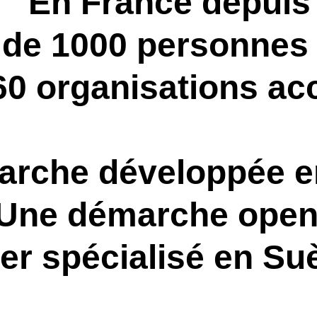
n France depuis 20
 1000 personnes fo
organisations acc
e développée en S
 démarche open so
pécialisé en Suède