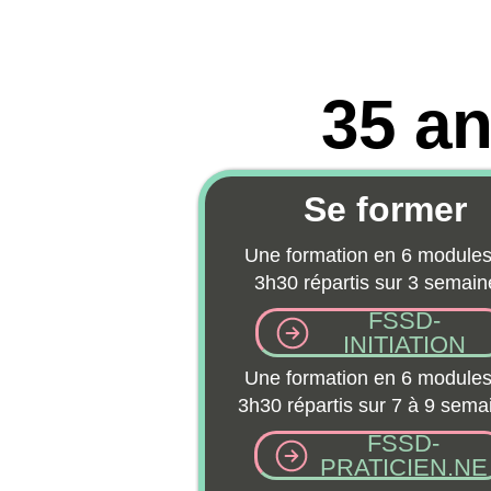
35 ans 
Se former
Une formation en 6 modules de
3h30 répartis sur 3 semaines
FSSD-
INITIATION
Une formation en 6 modules de
3h30 répartis sur 7 à 9 semaines
FSSD-
PRATICIEN.NE