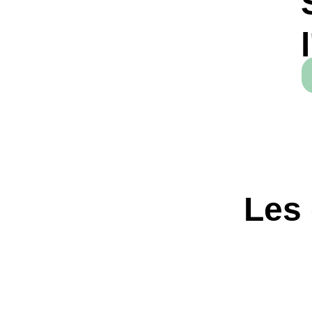
Sans
l'ac
Suivre
Les org