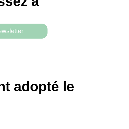
z à
r
dopté le