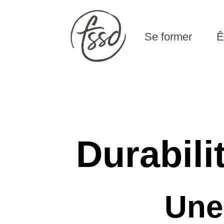
Se former
Être acc
Durabilité 
Une dé