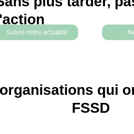
 plus tarder, passe
tion
 notre actualité
Newslette
anisations qui ont a
FSSD