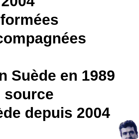
04
rmées
ompagnées
uède en 1989
urce
 depuis 2004