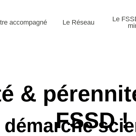
Le FSSD en 3
ompagné
Le Réseau
min
& pérennité ?
FSSD !
marche scienti