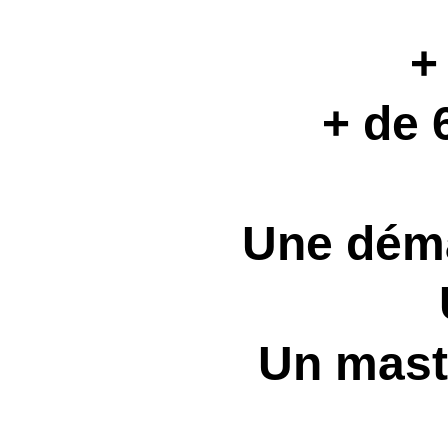
E
+ de
+ de 60 
Une démarch
Une
Un master s